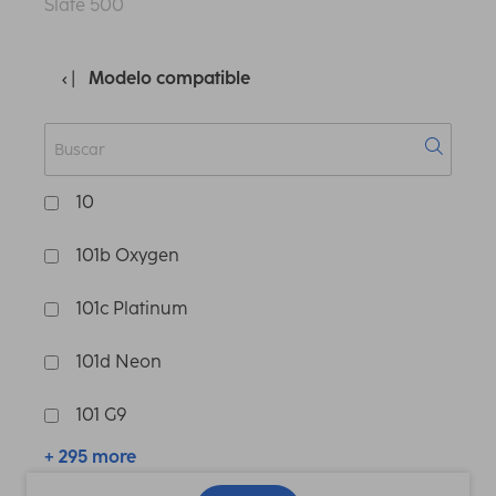
Slate 500
Modelo compatible
10
101b Oxygen
101c Platinum
101d Neon
101 G9
+ 295 more