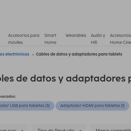
Accesorios para
Smart
Wearables
Audio y
Accesorios
móviles
Home
Hifi
Home Cin
ros electrónicos
Cables de datos y adaptadores para tablets
les de datos y adaptadores p
buscados:
dor USB para tabletas (3)
Adaptador HDMI para tabletas (1)
ar por:
Tipo de Producto
Marca compatib