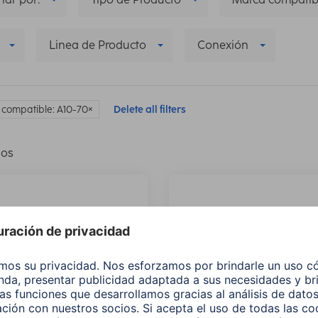
Linea de Producto
Conexión
compatible: A10-70
Delete all filters
los