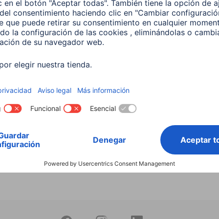
Adapt. audio, con. jack
Hama Divisor audio, con.
 de 3,5 mm, 2x3 pol.,
macho jack de 3,5 mm, 2
 auric.-mic. con jack de
tomas jack 3,5 mm, estér
m, 4 pol.
00200349
351
 EUR
6,99 EUR