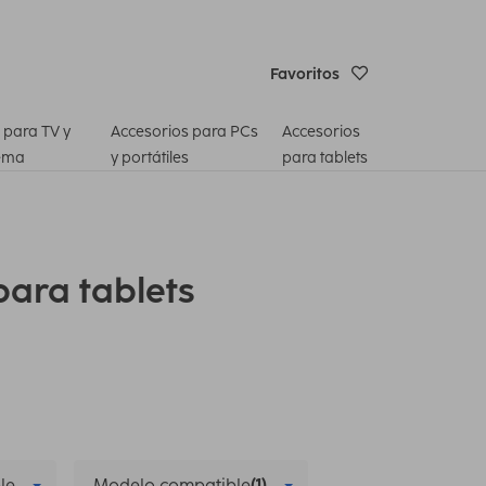
Favoritos
 para TV y
Accesorios para PCs
Accesorios
ema
y portátiles
para tablets
ara tablets
le
Modelo compatible
(1)