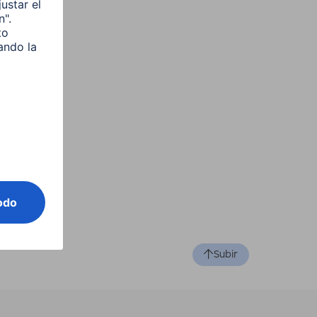
eo
Subir