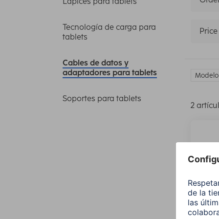
Lápices para tablets
Tecnología de carga para
Price
tablets
Cables de datos y
adaptadores para tablets
Modelo 
Soportes para tablets
2 artícu