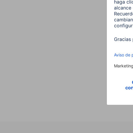
Hama 
macho
conj.
3,5 m
00200
6,99