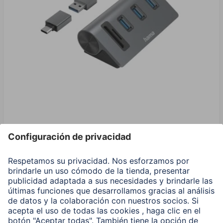
Hama USB Hub / Lector, 5 puertos, 3x USB-A, SD,
microSD, incl. Adaptador USB-C
00200140
27,99 EUR