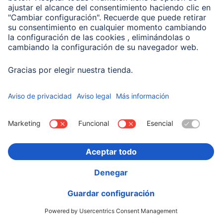
Hama Lector de tarjetas USB, OTG, USB-A + Micro-