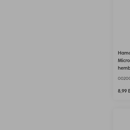
Hama
Micr
hembr
0020
8,99