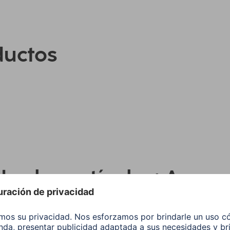
ductos
os los artículos: Acces
tatiles