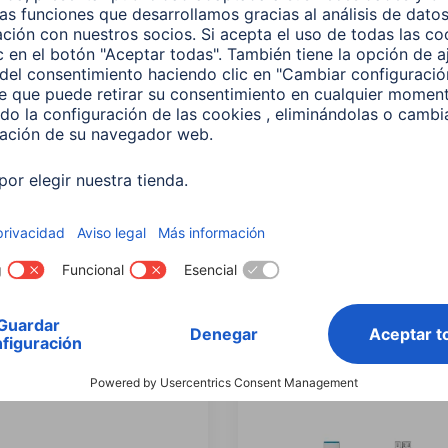
ar por:
Tipo de Producto
Marca compatib
Color
Linea de Producto
Conexi
rar todo
n: Micro-USB-Plug
Delete all filters
los