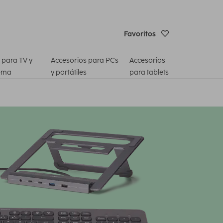
Favoritos
 para TV y
Accesorios para PCs
Accesorios
ema
y portátiles
para tablets