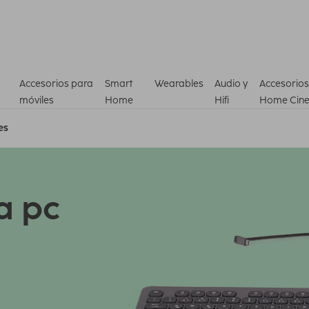
Accesorios para
Smart
Wearables
Audio y
Accesorios
móviles
Home
Hifi
Home Cin
es
a pc