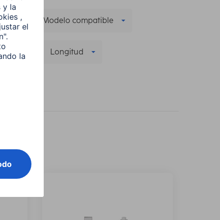
le
Modelo compatible
ón
(1)
Longitud