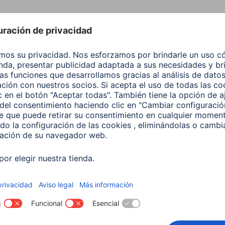
ductos
teléfono móvil