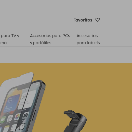
Favoritos
 para TV y
Accesorios para PCs
Accesorios
ema
y portátiles
para tablets