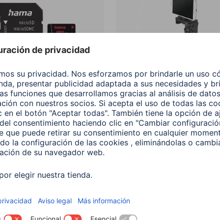
s de memoria para
Accesorios para cámaras
os moviles
teléfono móvil