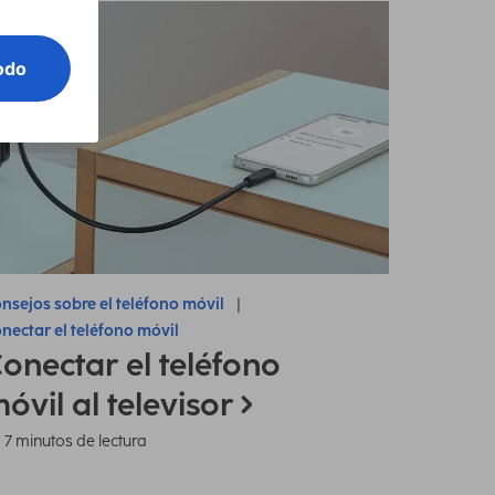
nsejos sobre el teléfono móvil
nectar el teléfono móvil
onectar el teléfono
óvil al televisor
7 minutos de lectura