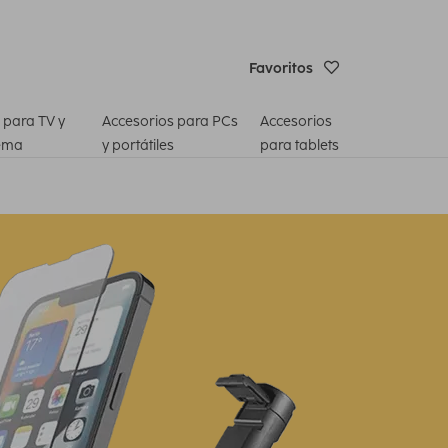
Favoritos
 para TV y
Accesorios para PCs
Accesorios
ema
y portátiles
para tablets