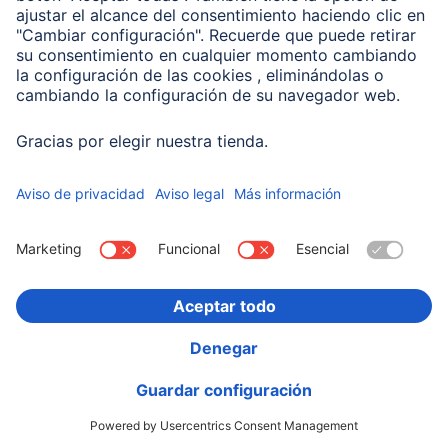
Hama Cargador rápido con cable de carga USB-C,
mini cargador, PD, 25 W, 1,5 m,
00201623