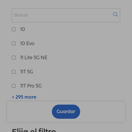
10
10 Evo
11 Lite 5G NE
11T 5G
11T Pro 5G
+ 295 more
Guardar
Elija el filtro