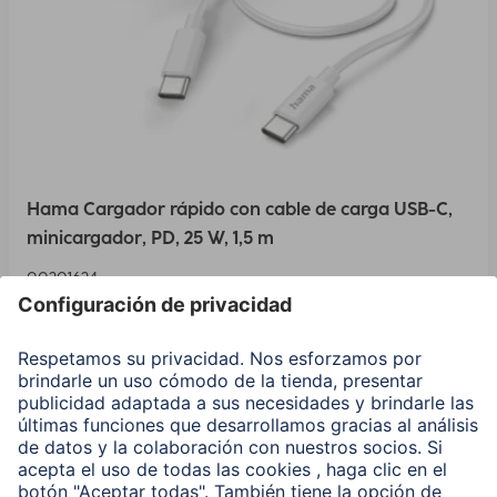
Hama Cargador rápido con cable de carga USB-C,
minicargador, PD, 25 W, 1,5 m
00201624
Variantes: Tono del Color (2)
24,99 EUR