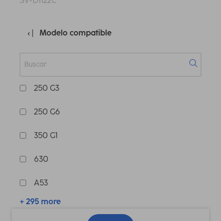
SV-D1122C
Modelo compatible
250 G3
250 G6
350 G1
630
A53
+ 295 more