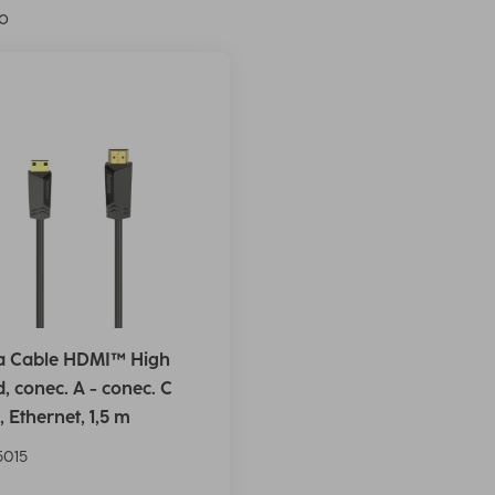
lo
 Cable HDMI™ High
, conec. A - conec. C
, Ethernet, 1,5 m
015