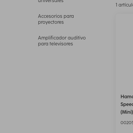
universales
1 artícu
Accesorios para
proyectores
Amplificador auditivo
para televisores
Hama
Speed
(Mini)
00205