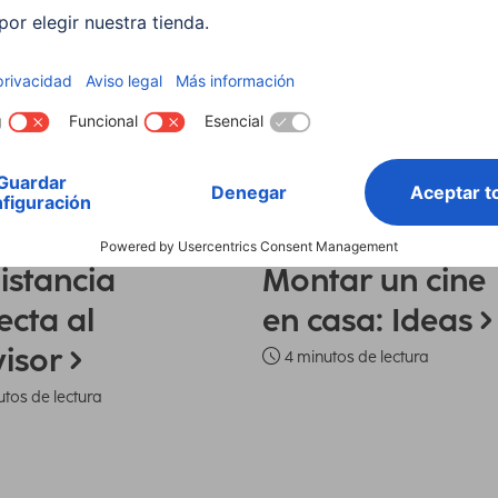
e en casa: consejos
TV y cine en casa: consejos
ión y montaje del televisor
Equipar el salón del televisor
istancia
Montar un cine
ecta al
en casa: Ideas
visor
4 minutos de lectura
utos de lectura