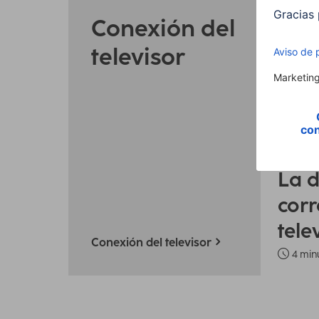
Conexión del
televisor
TV y cin
Instalac
La d
corr
tele
Conexión del televisor
4 min