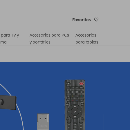
Favoritos
 para TV y
Accesorios para PCs
Accesorios
ema
y portátiles
para tablets