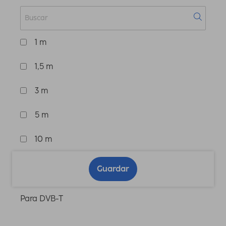
1 m
1,5 m
3 m
5 m
10 m
Guardar
Para DVB-T