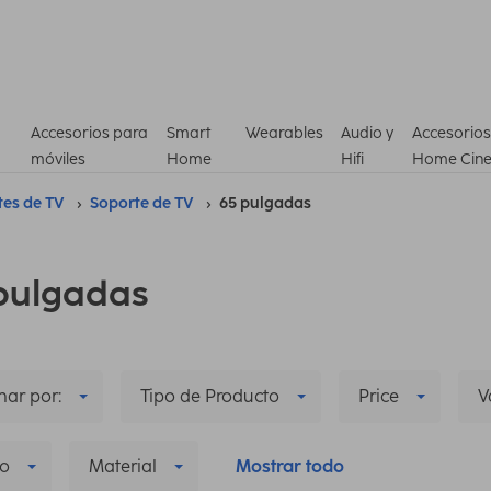
Accesorios para
Smart
Wearables
Audio y
Accesorios
móviles
Home
Hifi
Home Cin
tes de TV
Soporte de TV
65 pulgadas
pulgadas
ar por:
Tipo de Producto
Price
V
o
Material
Mostrar todo