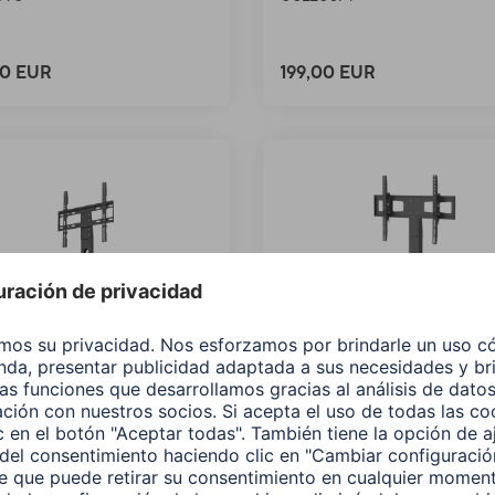
00 EUR
199,00 EUR
 Soporte de TV,
Hama Soporte p / TV,
orio, Regulable en altura,
giratorio, regulable en alt