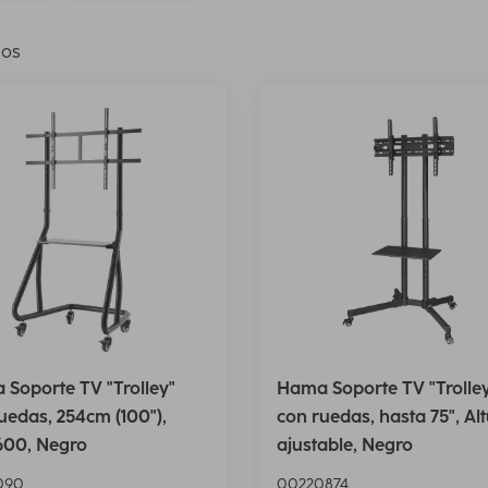
los
Soporte TV "Trolley"
Hama Soporte TV "Trolle
uedas, 254cm (100"),
con ruedas, hasta 75", Al
600, Negro
ajustable, Negro
090
00220874