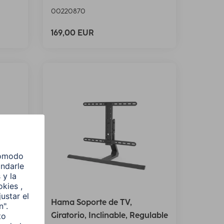
00220870
169,00 EUR
Hama Soporte de TV,
ura,
Giratorio, Inclinable, Regulable