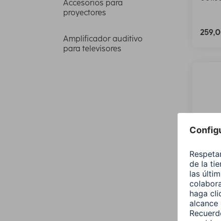
Accesorios para
proyectores
259,
Amplificador auditivo
para televisores
Hama
Girat