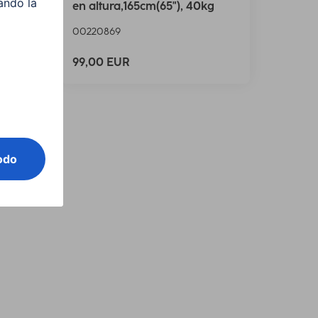
en altura,165cm(65"), 40kg
00220869
99,00 EUR