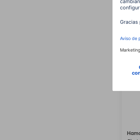
165 c
0022
149,
Hama