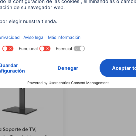
m (65") hasta 35kg
191 cm (75") hasta 40 kg
0868
00220912
00 EUR
129,00 EUR
 Soporte de TV,