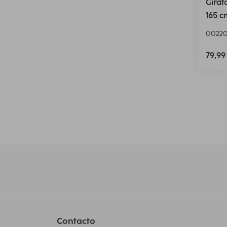
Girat
165 c
00220
79,9
Contacto