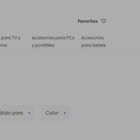
Favoritos
 para TV y
Accesorios para PCs
Accesorios
ema
y portátiles
para tablets
álido para
Color