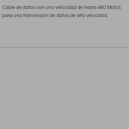
Cable de datos con una velocidad de hasta 480 Mbit/s
para una transmisión de datos de alta velocidad.
Diseño (Color,patron,Motivos, Series)
Color
Colorido
Tono del Color
Blanco, Cherry, Negro
Conectividad (Conexión)