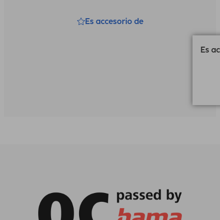
Es accesorio de
Es ac