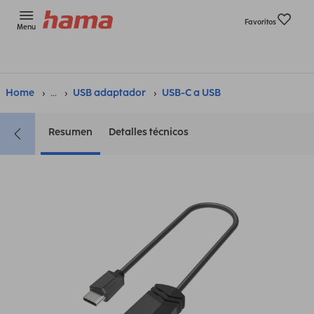
Favoritos
Menu
Home
...
USB adaptador
USB-C a USB
Resumen
Detalles técnicos