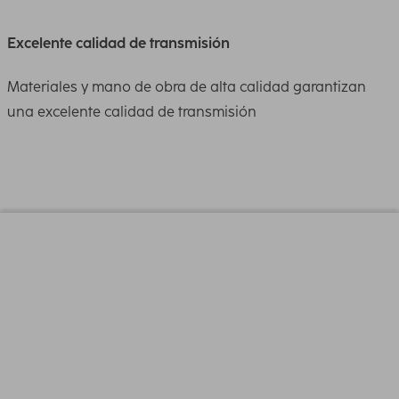
Excelente calidad de transmisión
Materiales y mano de obra de alta calidad garantizan
una excelente calidad de transmisión
Diseño (Color,patron,Motivos, Series)
Color
Plata
Linea de Producto
Prime Line