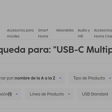
Accesorios para
Smart
Wearables
Audio y
Accesorios
móviles
Home
Hifi
Home Cin
queda para: "USB-C Multi
ar por::
nombre de la A a la Z
Tipo de Producto
xión
(1)
Linea de Producto
USB Standard