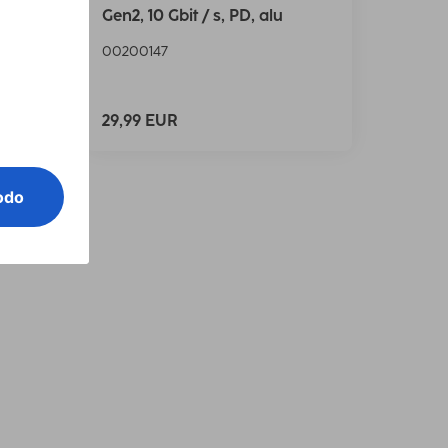
 Gbps,
Gen2, 10 Gbit / s, PD, alu
00200147
29,99 EUR