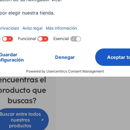
puerto, 9 puertos, 2 x
multipuerto, 7 puertos, 5
™, USB-A, USB-C
gris
142
00200143
9 EUR
59,99 EUR
¿No
encuentras el
producto que
buscas?
Buscar entre todos
nuestros
productos