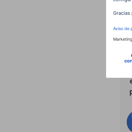
multi
HDMI
00200
89,9