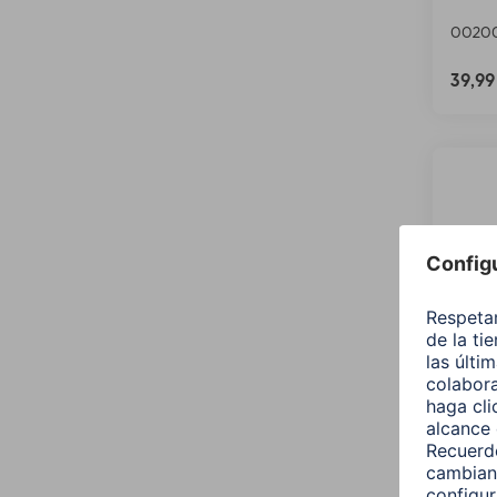
0020
39,9
Hama
"CON