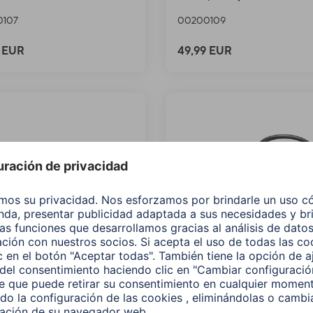
0107
00200109
9 EUR
49,99 EUR
 Hub USB-C
Hama Hub USB-C,
NECT2Media",
"Connect2Mobile",