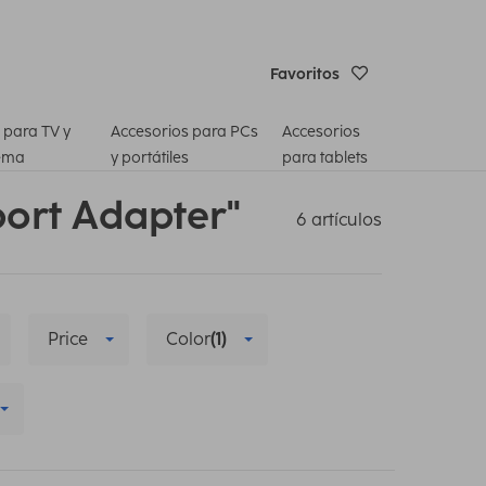
Favoritos
 para TV y
Accesorios para PCs
Accesorios
ema
y portátiles
para tablets
port Adapter"
6 artículos
Price
Color
(1)