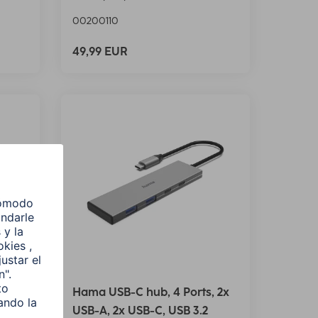
00200110
49,99 EUR
Hama USB-C hub, 4 Ports, 2x
USB-A, 2x USB-C, USB 3.2