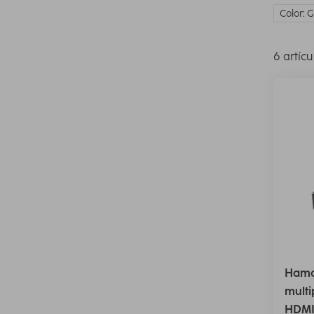
Color: G
6 artícu
Hama
multi
HDM