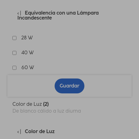
Equivalencia con una Lámpara
Incandescente
28 W
40 W
60 W
Guardar
Color de Luz
(2)
De blanco cálido a luz diurna
Color de Luz