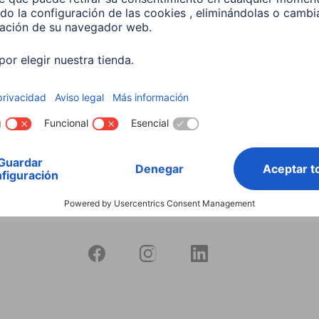
 Lámpara LED WLAN
 5,5 W, RGBW, Regulable,
 Para control por voz
599
 EUR