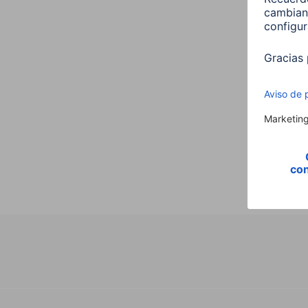
Hama
,E14,
Vela,
00176
9,99