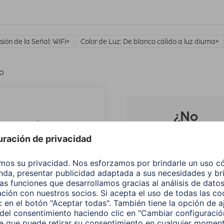
sión de la Señal: WiFi
Color de Luz: De blanco cálido a luz diurna
lo
¿No
encuentras e
producto qu
buscas?
Buscar entre todos
nuestros
productos