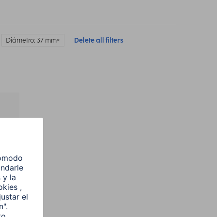
Diámetro: 37 mm
Delete all filters
l
e