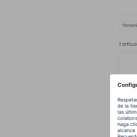
Transmi
1 artícu