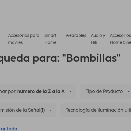
Accesorios para
Smart
Wearables
Audio y
Accesorios
móviles
Home
Hifi
Home Cin
queda para: "Bombillas"
ar por::
número de la Z a la A
Tipo de Producto
misión de la Señal
(1)
Tecnología de iluminación uti
rar todo