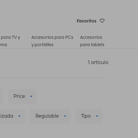
Favoritos
 para TV y
Accesorios para PCs
Accesorios
ema
y portátiles
para tablets
1 artículo
Price
lizada
Regulable
Tipo