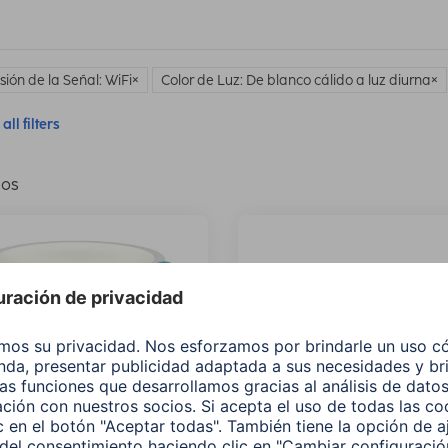
sión de la Señal: WiFi
Color de Luz: De blanco cálido a luz diurna
all filters
los