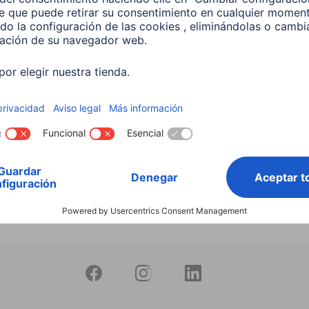
 Lámpara LED WiFi,
Hama Lámpara LED WL
 4.5W, blanco, atenuable
,E14, 5,5 W, RGBW, Regula
Vela, Para control por vo
558
00176599
 EUR
9,99 EUR