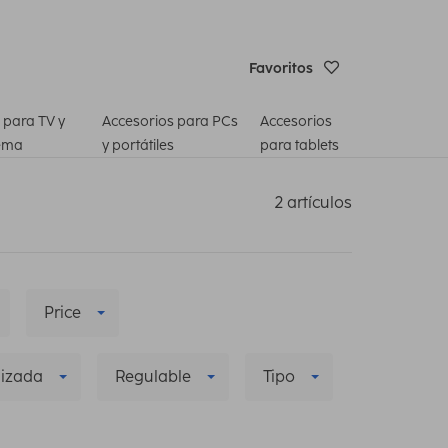
Favoritos
 para TV y
Accesorios para PCs
Accesorios
ema
y portátiles
para tablets
2 artículos
Price
lizada
Regulable
Tipo