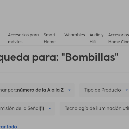
Accesorios para
Smart
Wearables
Audio y
Accesorios
móviles
Home
Hifi
Home Cin
queda para: "Bombillas"
ar por::
número de la A a la Z
Tipo de Producto
misión de la Señal
(1)
Tecnología de iluminación uti
rar todo