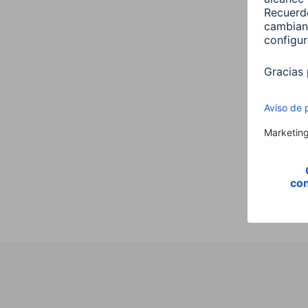
Hama
GU10,
00176
9,99