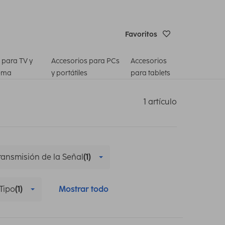
Favoritos
 para TV y
Accesorios para PCs
Accesorios
ema
y portátiles
para tablets
1 artículo
ransmisión de la Señal
(1)
Tipo
(1)
Mostrar todo