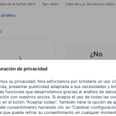
sión de la Señal: WiFi
Tipo: Vela
Color de Luz: De blanco cálido 
all filters
lo
¿No
encuentras e
producto qu
buscas?
Buscar entre todos
nuestros
productos
 Lámpara LED WLAN