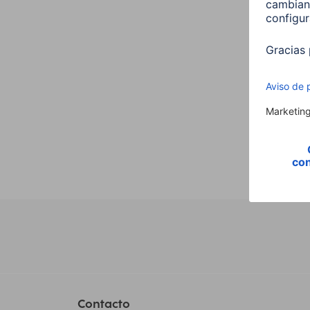
,E14,
Vela,
00176
9,99
Contacto