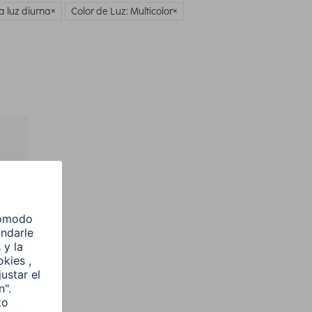
a luz diurna
Color de Luz: Multicolor
l
e