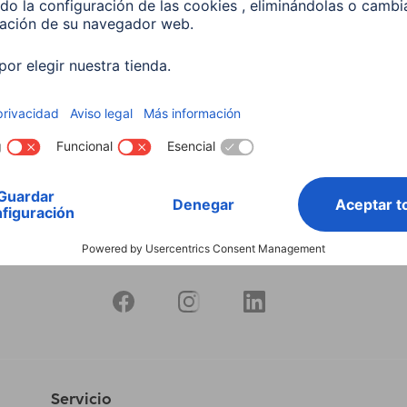
 5,5 W, RGBW, Regulable,
 Para control por voz
599
 EUR
Servicio