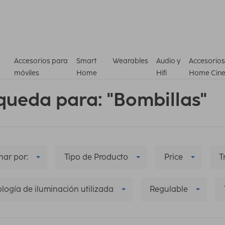
Accesorios para
Smart
Wearables
Audio y
Accesorios
móviles
Home
Hifi
Home Cin
queda para: "Bombillas"
ar por:
Tipo de Producto
Price
T
logía de iluminación utilizada
Regulable