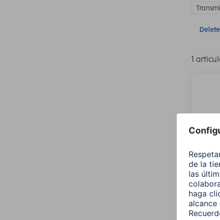
Transmi
Delete 
1 artícu
Hama