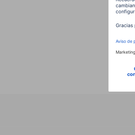
Hama
,E14,
Vela,
00176
9,99