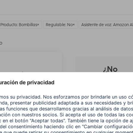
 Producto: Bombillas
Regulable: No
Asistente de voz: Amazon A
lo
¿No
encuentras e
producto qu
buscas?
Buscar entre todos
nuestros
productos