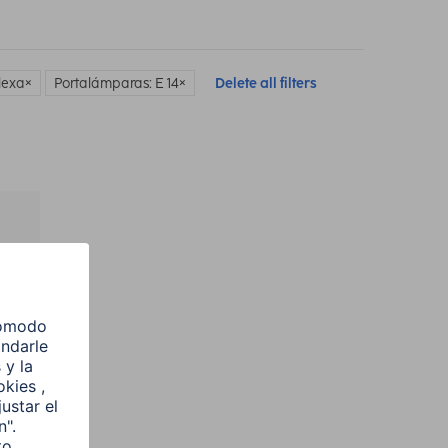
lexa
Portalámparas: E 14
Delete all filters
l
e