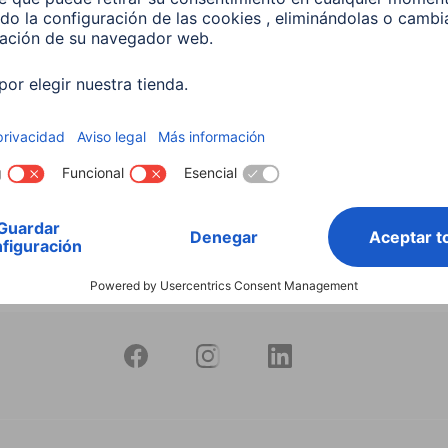
 Lámpara LED WLAN
 5,5 W, RGBW, Regulable,
 Para control por voz
599
 EUR