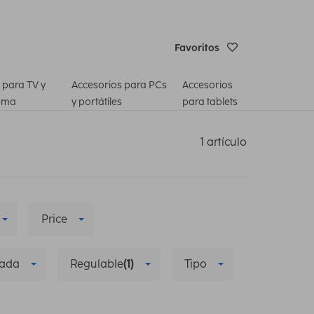
Favoritos
 para TV y
Accesorios para PCs
Accesorios
ema
y portátiles
para tablets
1 artículo
Price
zada
Regulable
(1)
Tipo