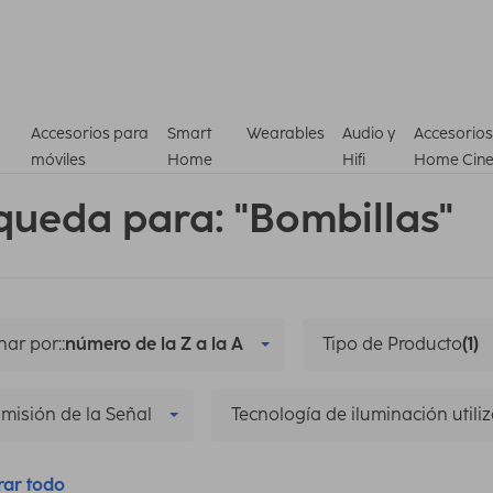
Accesorios para
Smart
Wearables
Audio y
Accesorios
móviles
Home
Hifi
Home Cin
queda para: "Bombillas"
ar por::
número de la Z a la A
Tipo de Producto
(1)
misión de la Señal
Tecnología de iluminación utili
rar todo