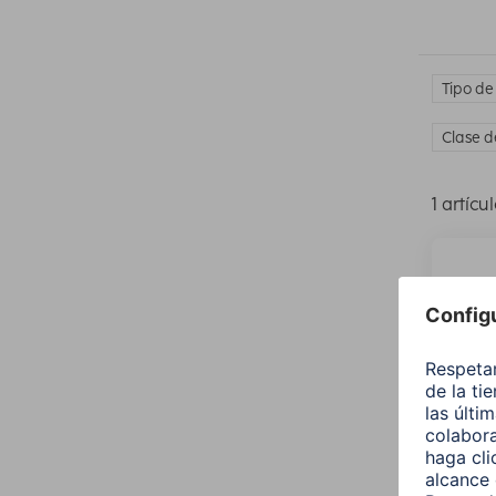
Tipo de
Clase d
1 artícu