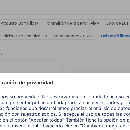
 Producto: Bombillas
Transmisión de la Señal: WiFi
Color de Luz:
e eficiencia energética: G
Portalámparas: E 27
Delete all filter
lo
¿No
encuentras e
producto qu
buscas?
Buscar entre todos
nuestros