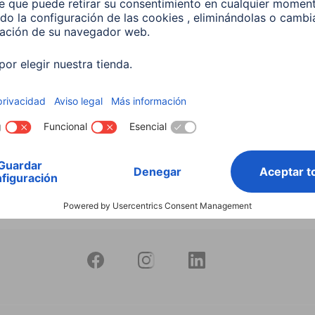
productos
Bombilla Led Inteligente
10W RGB+CCT Regulable
597
 EUR