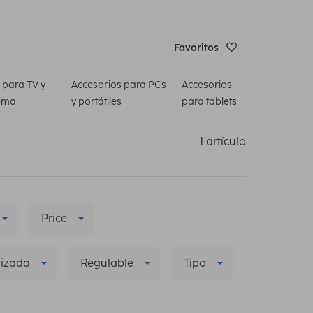
Favoritos
 para TV y
Accesorios para PCs
Accesorios
ema
y portátiles
para tablets
1 artículo
Price
lizada
Regulable
Tipo