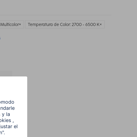
 Multicolor
Temperatura de Color: 2700 - 6500 K
s
l
e