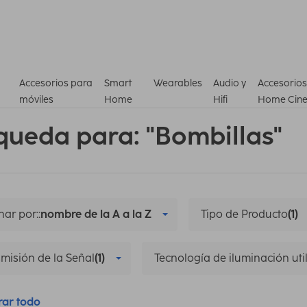
Accesorios para
Smart
Wearables
Audio y
Accesorios
móviles
Home
Hifi
Home Cin
queda para: "Bombillas"
ar por::
nombre de la A a la Z
Tipo de Producto
(1)
misión de la Señal
(1)
Tecnología de iluminación uti
rar todo