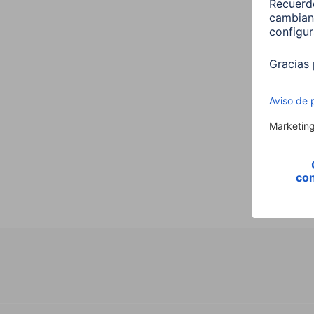
Hama 
E27 
00176
9,99