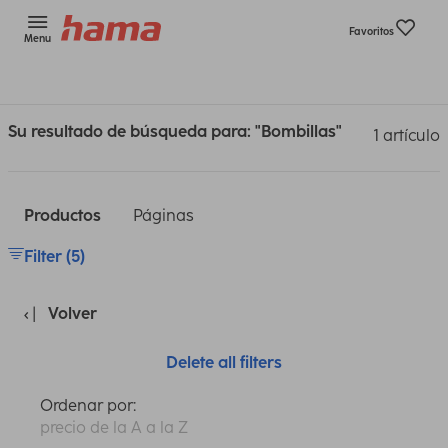
Favoritos
Menu
Su resultado de búsqueda para: "Bombillas"
1 artículo
Productos
Páginas
Filter (5)
Volver
Delete all filters
Ordenar por:
precio de la A a la Z