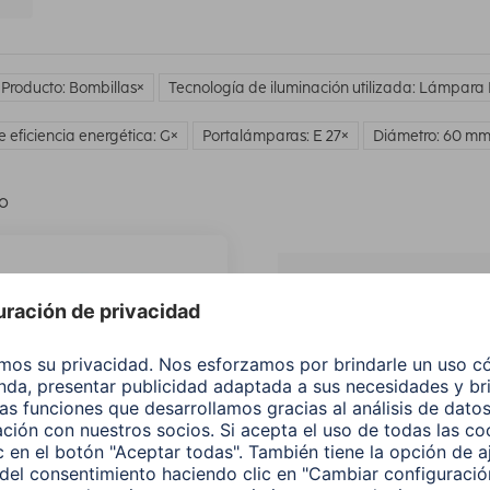
 Producto: Bombillas
Tecnología de iluminación utilizada: Lámpara
e eficiencia energética: G
Portalámparas: E 27
Diámetro: 60 m
lo
¿No
encuentras e
producto qu
buscas?
Buscar entre todos
nuestros