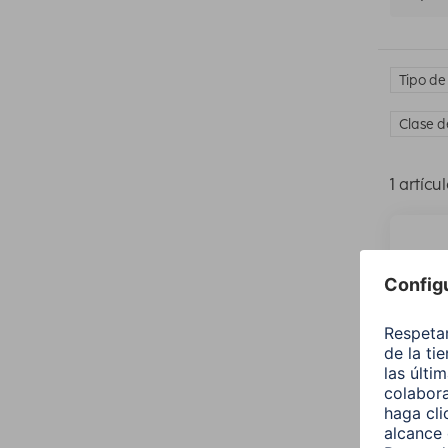
Tipo de
Clase d
1 artícu