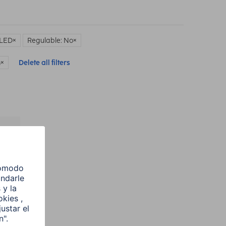
 LED
Regulable: No
m
Delete all filters
l
e