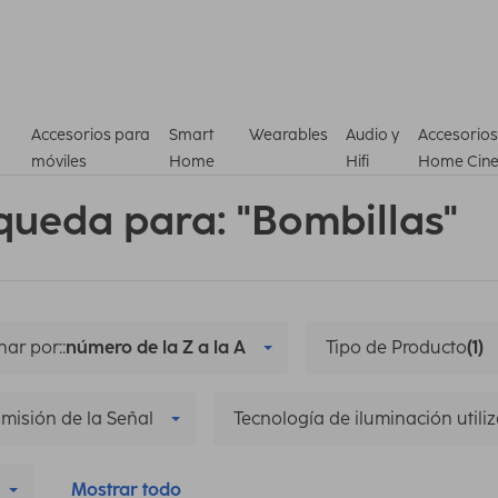
Accesorios para
Smart
Wearables
Audio y
Accesorios
móviles
Home
Hifi
Home Cin
queda para: "Bombillas"
ar por::
número de la Z a la A
Tipo de Producto
(1)
misión de la Señal
Tecnología de iluminación utili
Mostrar todo