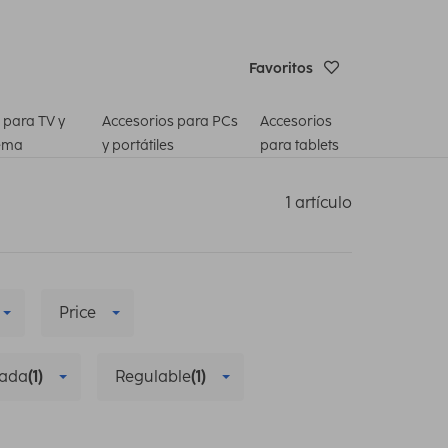
Favoritos
 para TV y
Accesorios para PCs
Accesorios
ema
y portátiles
para tablets
1 artículo
Price
zada
(1)
Regulable
(1)