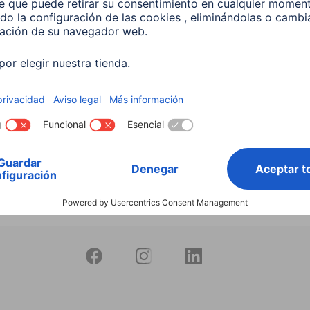
productos
Bombilla Led Inteligente
10W RGB+CCT Regulable
597
 EUR