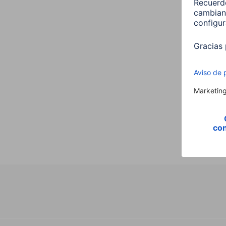
Hama 
E27 
00176
9,99