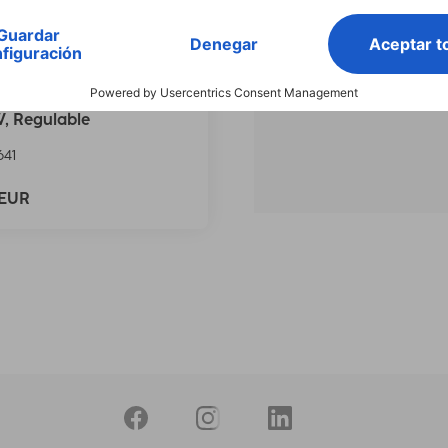
Buscar entre todos
nuestros
productos
 Bombilla LED WLAN
gente, E14, Matter, 4,9 W,
, Regulable
641
 EUR