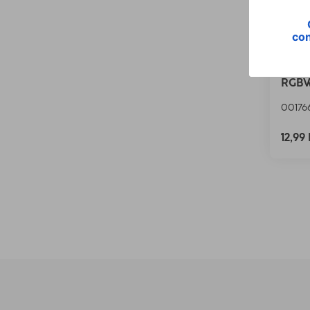
Hama
inteli
RGBW
00176
12,99