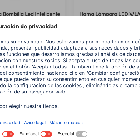
Bombilla Led Inteligente
Hama Lámpara LED WL
10W RGB+CCT Regulable
,E14, 5,5 W, RGBW, Regula
Vela, Para control por vo
597
00176599
 EUR
9,99 EUR
¿No
encuentras e
producto qu
buscas?