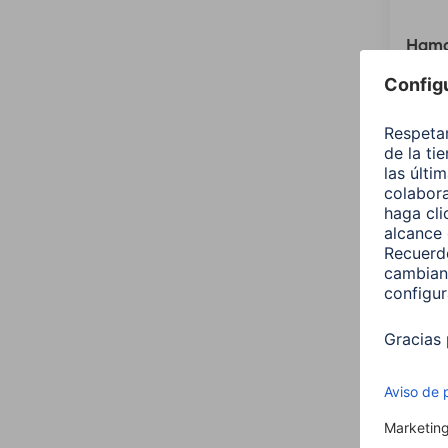
Hama 
E27 
00176
9,99