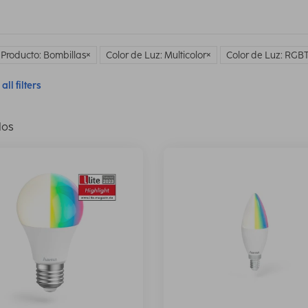
 Producto: Bombillas
Color de Luz: Multicolor
Color de Luz: RG
all filters
los