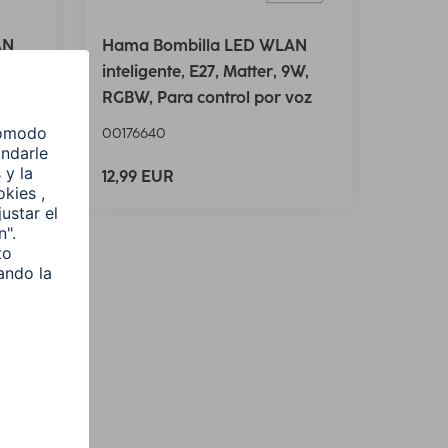
AN
Hama Bombilla LED WLAN
ble,
inteligente, E27, Matter, 9W,
z
RGBW, Para control por voz
00176640
12,99 EUR
l
e