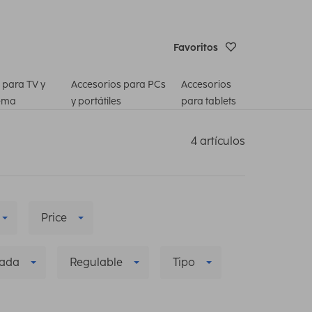
Favoritos
 para TV y
Accesorios para PCs
Accesorios
ema
y portátiles
para tablets
4 artículos
Price
zada
Regulable
Tipo