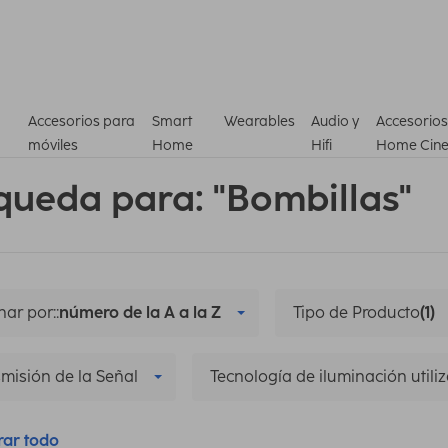
Accesorios para
Smart
Wearables
Audio y
Accesorios
móviles
Home
Hifi
Home Cin
queda para: "Bombillas"
ar por::
número de la A a la Z
Tipo de Producto
(1)
misión de la Señal
Tecnología de iluminación utili
rar todo