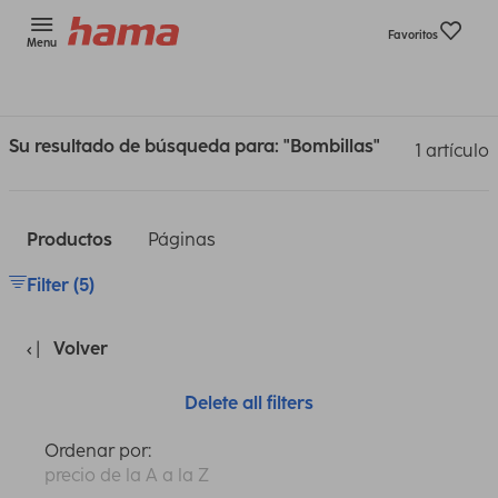
Favoritos
Menu
Su resultado de búsqueda para: "Bombillas"
1 artículo
Productos
Páginas
Filter (5)
Volver
Delete all filters
Ordenar por:
precio de la A a la Z