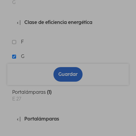
G
Clase de eficiencia energética
F
G
Guardar
Portalámparas
(1)
E 27
Portalámparas