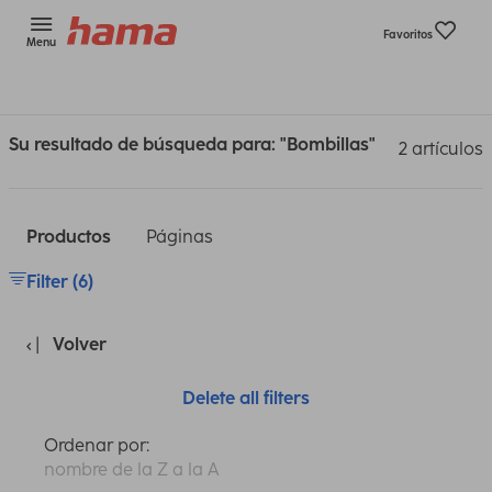
Favoritos
Menu
Su resultado de búsqueda para: "Bombillas"
2 artículos
Productos
Páginas
Filter (6)
Volver
Delete all filters
Ordenar por:
nombre de la Z a la A