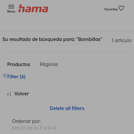
Favoritos
Menu
Su resultado de búsqueda para: "Bombillas"
1 artículo
Productos
Páginas
Filter (6)
Volver
Delete all filters
Ordenar por:
precio de la Z a la A