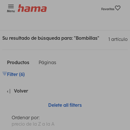
Favoritos
Menu
Su resultado de búsqueda para: "Bombillas"
1 artículo
Productos
Páginas
Filter (6)
Volver
Delete all filters
Ordenar por:
precio de la Z a la A