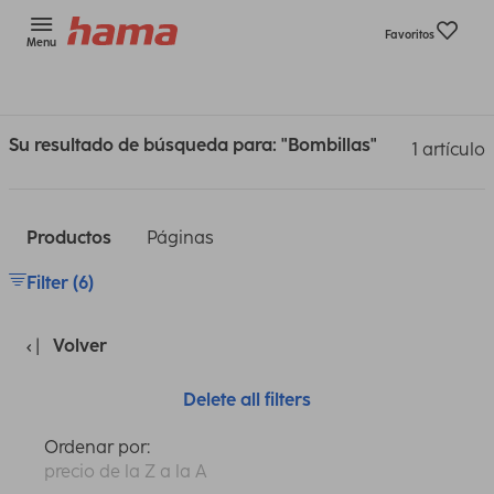
Favoritos
Menu
Su resultado de búsqueda para: "Bombillas"
1 artículo
Productos
Páginas
Filter (6)
Volver
Delete all filters
Ordenar por:
precio de la Z a la A