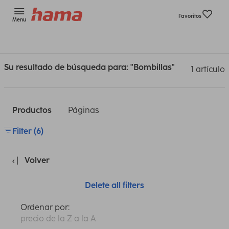
Favoritos
Menu
Su resultado de búsqueda para: "Bombillas"
1 artículo
Productos
Páginas
Filter (6)
Volver
Delete all filters
Ordenar por:
precio de la Z a la A