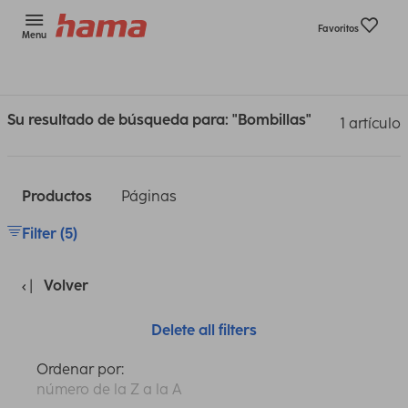
Favoritos
Menu
Su resultado de búsqueda para: "Bombillas"
1 artículo
Productos
Páginas
Filter (5)
Volver
Delete all filters
Ordenar por:
número de la Z a la A