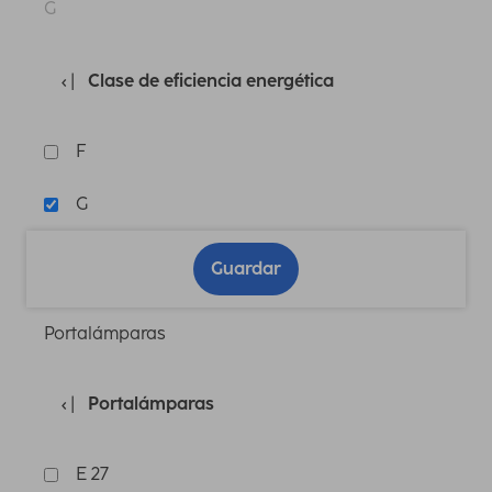
G
Clase de eficiencia energética
F
G
Guardar
Portalámparas
Portalámparas
E 27