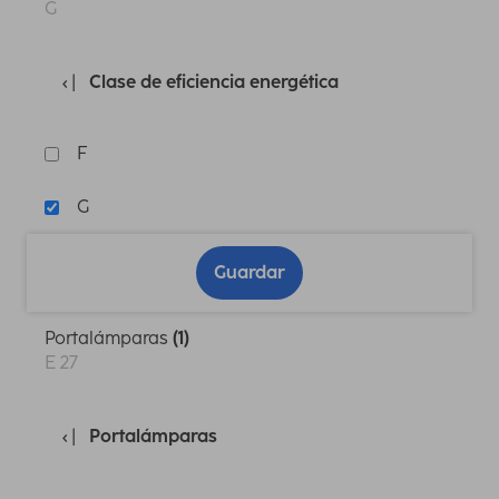
G
Clase de eficiencia energética
F
G
Guardar
Portalámparas
(1)
E 27
Portalámparas