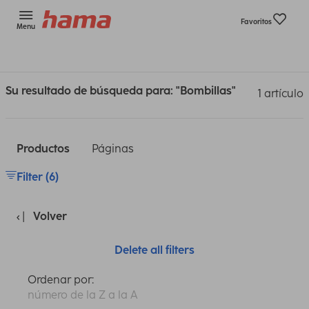
Favoritos
Menu
Su resultado de búsqueda para: "Bombillas"
1 artículo
Productos
Páginas
Filter (6)
Volver
Delete all filters
Ordenar por:
número de la Z a la A