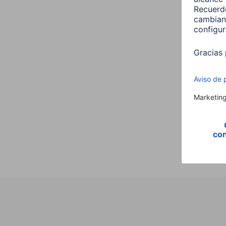
Hama
,E14,
Vela,
00176
9,99