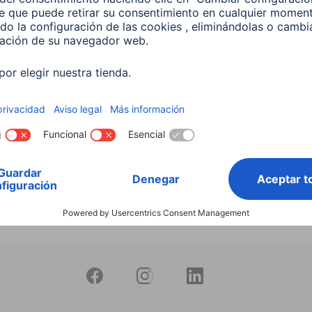
productos
 Lámpara LED WLAN
 5,5 W, RGBW, Regulable,
 Para control por voz
599
 EUR