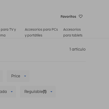
Favoritos
 para TV y
Accesorios para PCs
Accesorios
ema
y portátiles
para tablets
1 artículo
Price
zada
Regulable
(1)