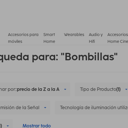
Accesorios para
Smart
Wearables
Audio y
Accesorios
móviles
Home
Hifi
Home Cin
queda para: "Bombillas"
ar por::
precio de la Z a la A
Tipo de Producto
(1)
misión de la Señal
Tecnología de iluminación utili
1)
Mostrar todo