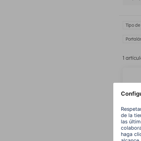
Tipo de
Portalá
1 artícu