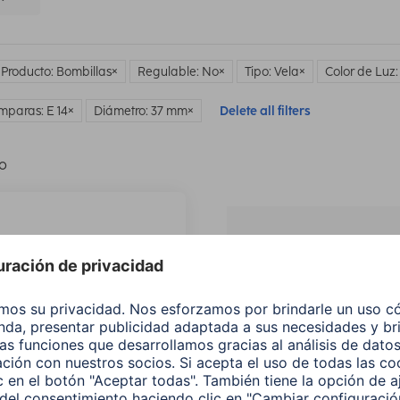
 Producto: Bombillas
Regulable: No
Tipo: Vela
Color de Luz:
mparas: E 14
Diámetro: 37 mm
Delete all filters
lo
¿No
encuentras e
producto qu
buscas?
Buscar entre todos
nuestros