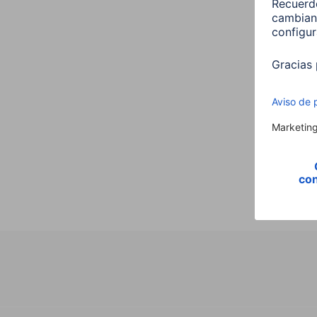
Hama 
E27 
00176
9,99