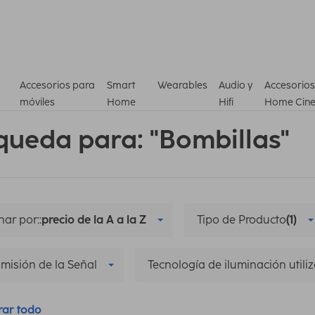
Accesorios para
Smart
Wearables
Audio y
Accesorios
móviles
Home
Hifi
Home Cin
queda para: "Bombillas"
ar por::
precio de la A a la Z
Tipo de Producto
(1)
misión de la Señal
Tecnología de iluminación utili
rar todo