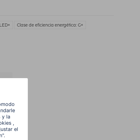
 LED
Clase de eficiencia energética: G
l
e