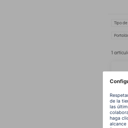
Tipo de
Portalá
1 artícu