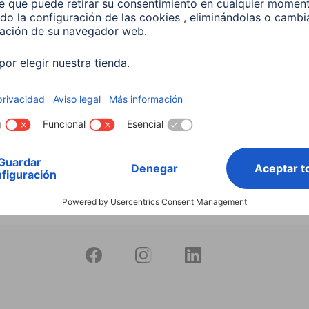
productos
Bombilla Led Inteligente
10W RGB+CCT Regulable
597
 EUR