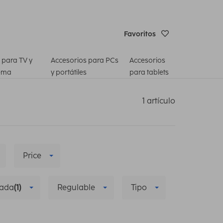
Favoritos
 para TV y
Accesorios para PCs
Accesorios
ema
y portátiles
para tablets
1 artículo
Price
zada
(1)
Regulable
Tipo