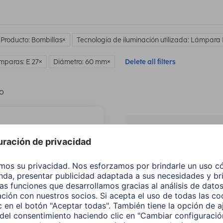
 Producto: Bombillas
Tecnología de iluminación utilizada: Lámpara
mparas: E 27
Diámetro: 60 mm
Delete all filters
lo
¿No
encuentras e
producto qu
buscas?
Buscar entre todos
nuestros