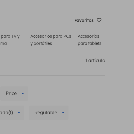
Favoritos
 para TV y
Accesorios para PCs
Accesorios
ema
y portátiles
para tablets
1 artículo
Price
zada
(1)
Regulable