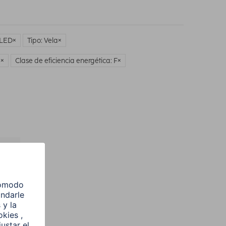
 LED
Tipo: Vela
a
Clase de eficiencia energética: F
l
e