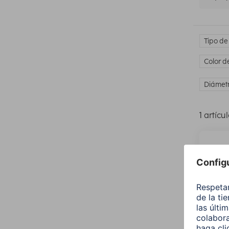
Tipo de
Color d
Diámetr
1 artícu