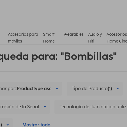
Accesorios para
Smart
Wearables
Audio y
Accesorios
móviles
Home
Hifi
Home Cin
queda para: "Bombillas"
ar por::
Producttype asc
Tipo de Producto
(1)
misión de la Señal
Tecnología de iluminación utili
1)
Mostrar todo