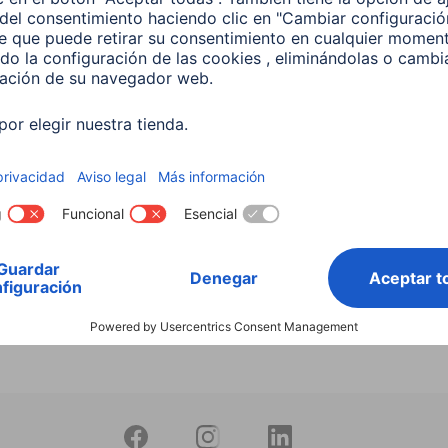
Buscar entre todos
nuestros
productos
 Lámpara LED WLAN
 5,5 W, RGBW, Regulable,
 Para control por voz
599
 EUR