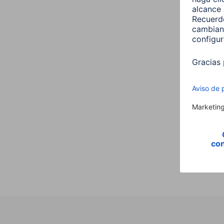
Hama
,E14,
Vela,
00176
9,99