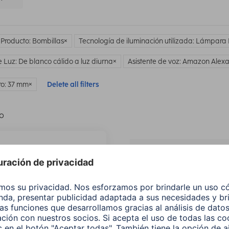
 Producto: Bombillas
Tecnología de iluminación utilizada: Lámpara
e Luz: De blanco cálido a luz diurna
Asistente de voz: Amazon Alex
o: 37 mm
Delete all filters
lo
¿No
encuentras e
producto qu
buscas?