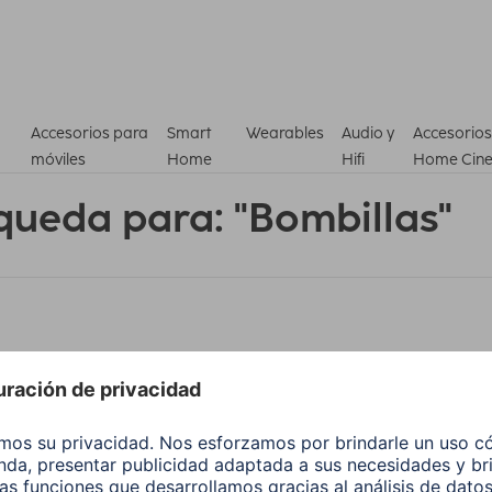
Accesorios para
Smart
Wearables
Audio y
Accesorios
móviles
Home
Hifi
Home Cin
queda para: "Bombillas"