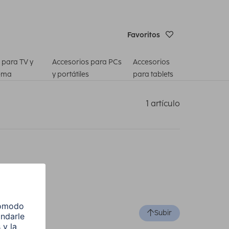
Favoritos
 para TV y
Accesorios para PCs
Accesorios
ema
y portátiles
para tablets
1 artículo
Subir