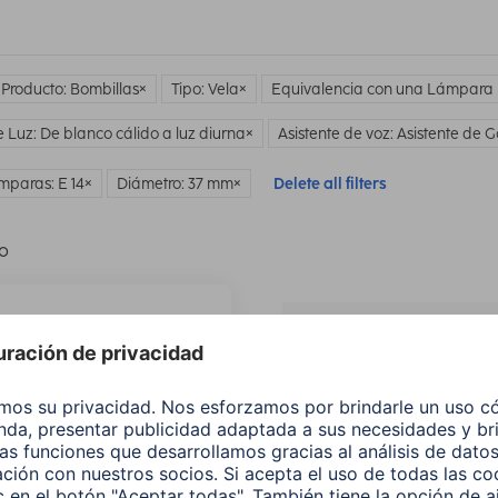
 Producto: Bombillas
Tipo: Vela
Equivalencia con una Lámpara 
e Luz: De blanco cálido a luz diurna
Asistente de voz: Asistente de 
mparas: E 14
Diámetro: 37 mm
Delete all filters
lo
¿No
encuentras e
producto qu
buscas?