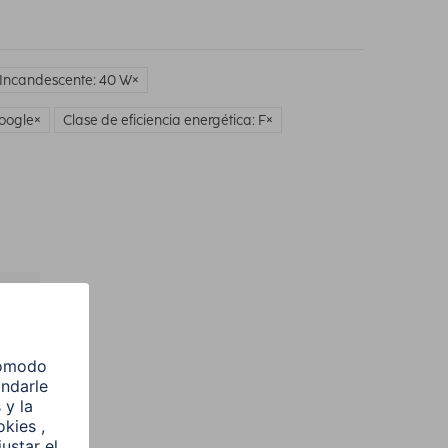
Incandescente: 40 W
Google
Clase de eficiencia energética: F
l
e