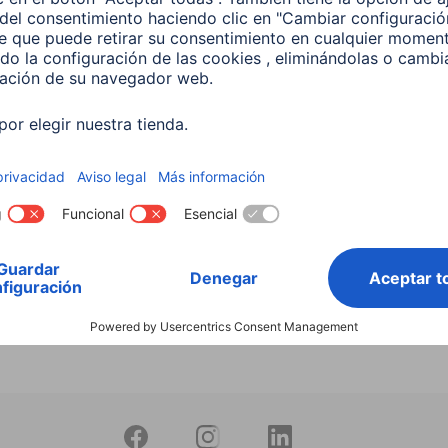
Buscar entre todos
nuestros
productos
 Lámpara LED WLAN
 5,5 W, RGBW, Regulable,
 Para control por voz
599
 EUR