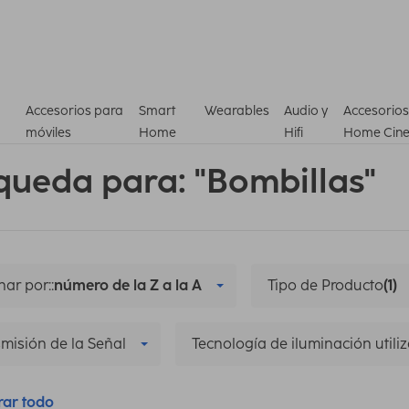
Accesorios para
Smart
Wearables
Audio y
Accesorios
móviles
Home
Hifi
Home Cin
queda para: "Bombillas"
ar por::
número de la Z a la A
Tipo de Producto
(1)
misión de la Señal
Tecnología de iluminación utili
rar todo