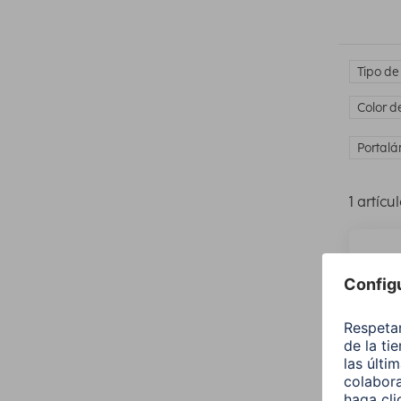
Tipo de
Color d
Portalá
1 artícu