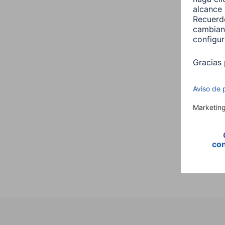
Hama
,E14,
Vela,
00176
9,99