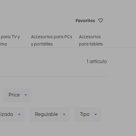
Favoritos
 para TV y
Accesorios para PCs
Accesorios
ema
y portátiles
para tablets
1 artículo
Price
lizada
Regulable
Tipo