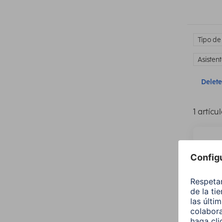
Tipo de
Asisten
Delete 
1 artícu