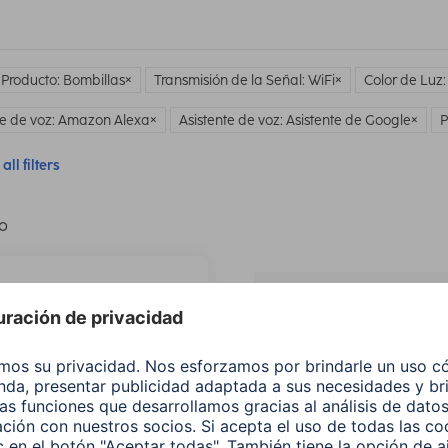
 Producto: Bombillas
Transmisión de la Señal: WiFi
Color de Luz:
te de voz: Amazon Alexa
Asistente de voz: Asistente de Google
P
all filters
lo
¿No
encuentras e
producto qu
buscas?