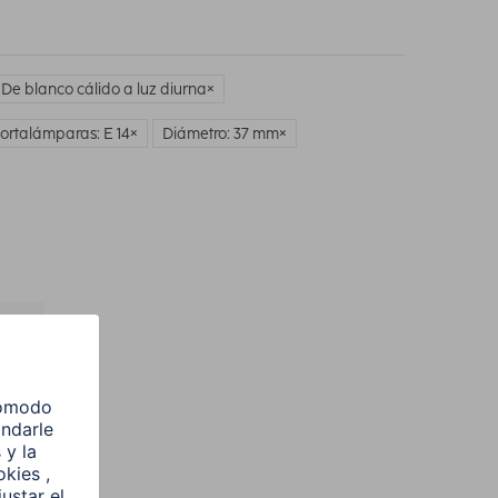
 De blanco cálido a luz diurna
ortalámparas: E 14
Diámetro: 37 mm
l
e