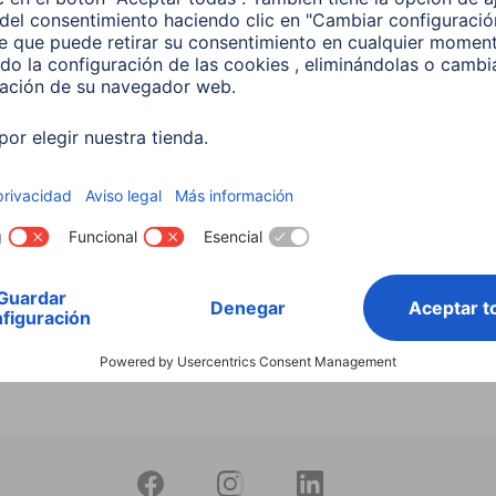
Buscar entre todos
nuestros
productos
 Lámpara LED WLAN
 5,5 W, RGBW, Regulable,
 Para control por voz
599
 EUR