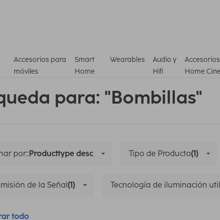
Accesorios para
Smart
Wearables
Audio y
Accesorios
móviles
Home
Hifi
Home Cin
queda para: "Bombillas"
ar por::
Producttype desc
Tipo de Producto
(1)
misión de la Señal
(1)
Tecnología de iluminación uti
rar todo