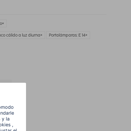
o
co cálido a luz diurna
Portalámparas: E 14
l
e