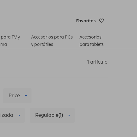
Favoritos
 para TV y
Accesorios para PCs
Accesorios
ema
y portátiles
para tablets
1 artículo
Price
lizada
Regulable
(1)