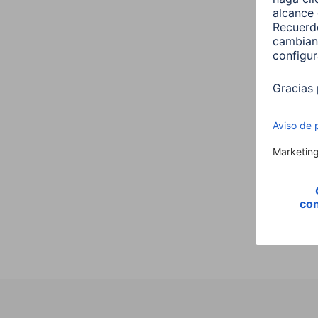
Hama
,E14,
Vela,
00176
9,99