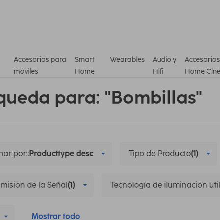
Accesorios para
Smart
Wearables
Audio y
Accesorios
móviles
Home
Hifi
Home Cin
queda para: "Bombillas"
ar por::
Producttype desc
Tipo de Producto
(1)
misión de la Señal
(1)
Tecnología de iluminación uti
Mostrar todo