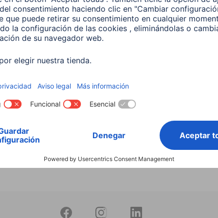
Buscar entre todos
nuestros
productos
 Lámpara LED WLAN
 5,5 W, RGBW, Regulable,
 Para control por voz
599
 EUR