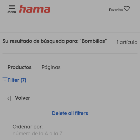
Favoritos
Menu
Su resultado de búsqueda para: "Bombillas"
1 artículo
Productos
Páginas
Filter (7)
Volver
Delete all filters
Ordenar por:
número de la A a la Z