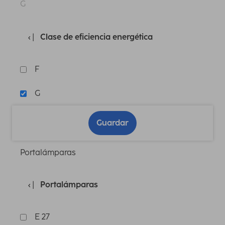
G
Clase de eficiencia energética
F
G
Guardar
Portalámparas
Portalámparas
E 27