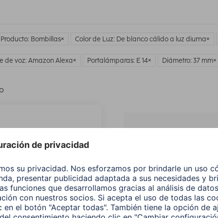
 Producto: Bombillas
Color de Luz: De blanco cálido a luz diurna
te de voz: Amazon Alexa
Portalámparas: E 14
Diámetro: 37 mm
lo
¿No
encuentras e
producto qu
buscas?
Buscar entre todos
nuestros