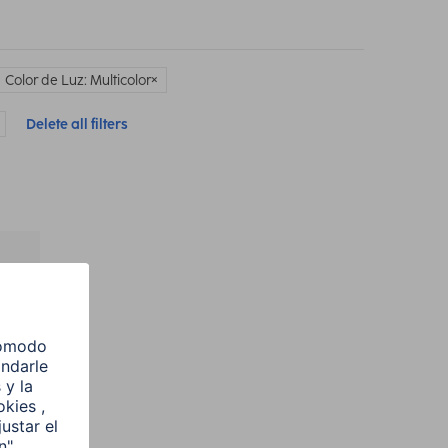
Color de Luz: Multicolor
Delete all filters
l
e