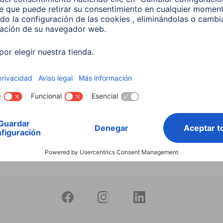
productos
 Lámpara LED WLAN
 5,5 W, RGBW, Regulable,
 Para control por voz
599
 EUR