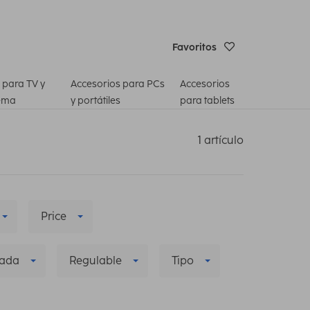
Favoritos
 para TV y
Accesorios para PCs
Accesorios
ema
y portátiles
para tablets
1 artículo
Price
zada
Regulable
Tipo