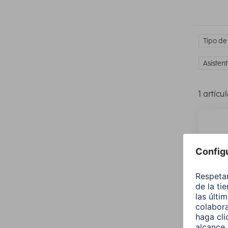
Tipo de
Asisten
1 artícu