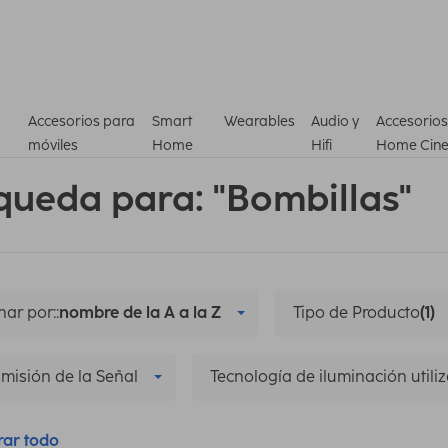
Accesorios para
Smart
Wearables
Audio y
Accesorios
móviles
Home
Hifi
Home Cin
queda para: "Bombillas"
ar por::
nombre de la A a la Z
Tipo de Producto
(1)
misión de la Señal
Tecnología de iluminación utili
rar todo