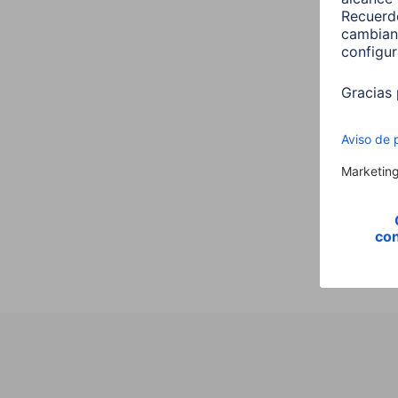
Hama
,E14,
Vela,
00176
9,99