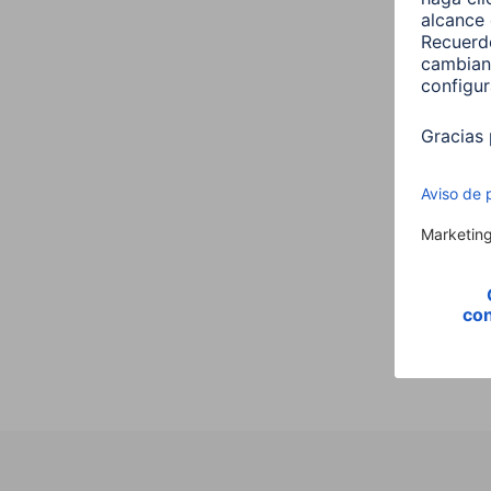
Hama
,E14,
Vela,
00176
9,99