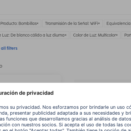
 Producto: Bombillas
Transmisión de la Señal: WiFi
Equivalencia
e Luz: De blanco cálido a luz diurna
Color de Luz: Multicolor
Por
all filters
lo
¿No
encuentras e
producto qu
buscas?