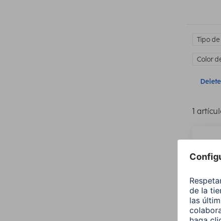
Tipo de
Color d
Delete 
1 artícu