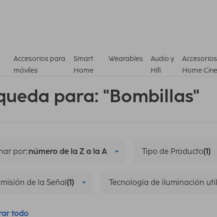
Accesorios para
Smart
Wearables
Audio y
Accesorios
móviles
Home
Hifi
Home Cin
queda para: "Bombillas"
ar por::
número de la Z a la A
Tipo de Producto
(1)
misión de la Señal
(1)
Tecnología de iluminación uti
rar todo