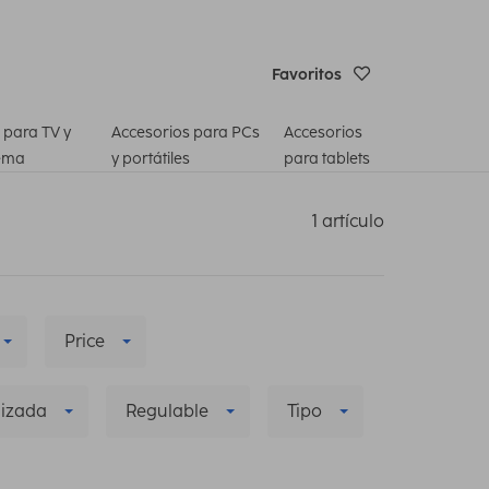
Favoritos
 para TV y
Accesorios para PCs
Accesorios
ema
y portátiles
para tablets
1 artículo
Price
lizada
Regulable
Tipo