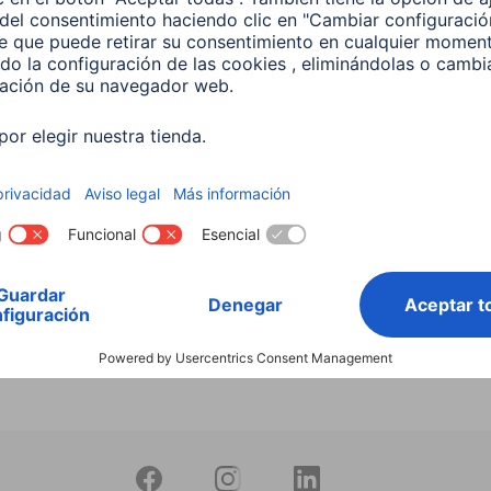
Buscar entre todos
nuestros
productos
 Lámpara LED WLAN
 5,5 W, RGBW, Regulable,
 Para control por voz
599
 EUR