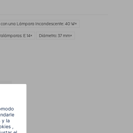
 con una Lámpara Incandescente: 40 W
talámparas: E 14
Diámetro: 37 mm
l
e