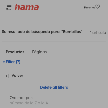
Favoritos
Menu
Su resultado de búsqueda para: "Bombillas"
1 artículo
Productos
Páginas
Filter (7)
Volver
Delete all filters
Ordenar por:
número de la Z a la A