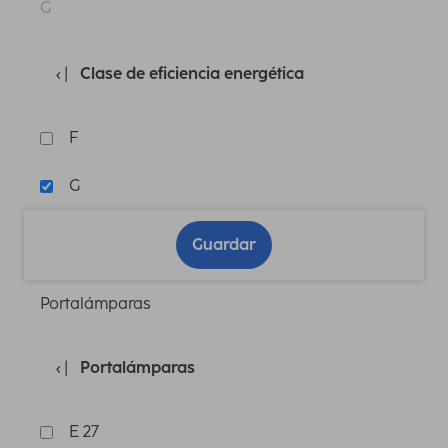
G
Clase de eficiencia energética
F
G
Guardar
Portalámparas
Portalámparas
E 27