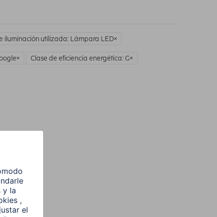
e iluminación utilizada: Lámpara LED
Google
Clase de eficiencia energética: G
l
e