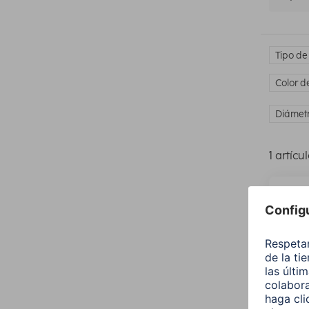
Tipo de
Color d
Diámet
1 artícu