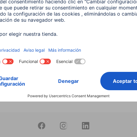
Buscar entre todos
nuestros
productos
Bombilla Led Inteligente
10W RGB+CCT Regulable
597
 EUR