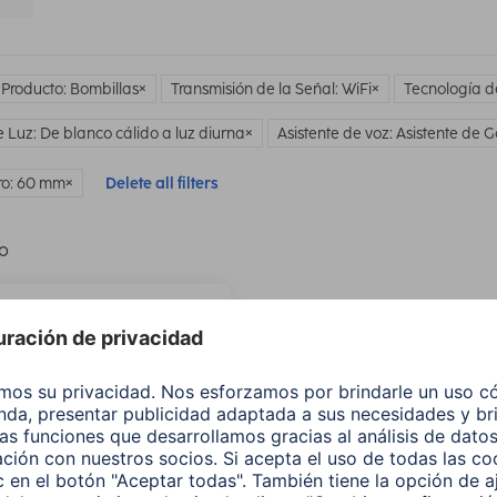
 Producto: Bombillas
Transmisión de la Señal: WiFi
Tecnología d
e Luz: De blanco cálido a luz diurna
Asistente de voz: Asistente de 
ro: 60 mm
Delete all filters
lo
¿No
encuentras e
producto qu
buscas?