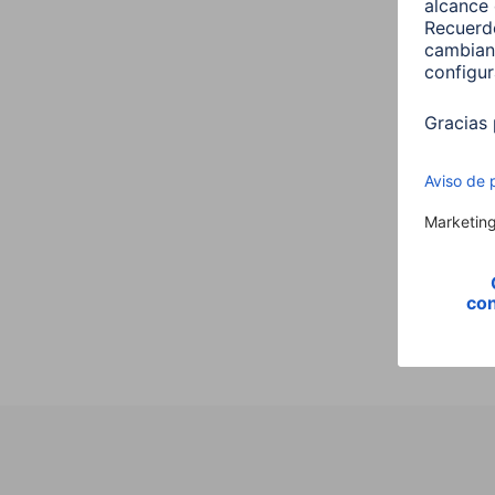
Hama 
E27 
00176
9,99