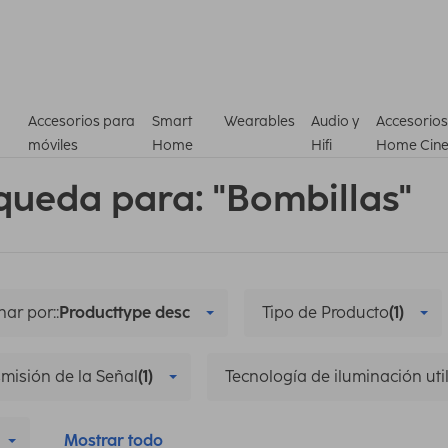
Accesorios para
Smart
Wearables
Audio y
Accesorios
móviles
Home
Hifi
Home Cin
queda para: "Bombillas"
ar por::
Producttype desc
Tipo de Producto
(1)
misión de la Señal
(1)
Tecnología de iluminación uti
Mostrar todo