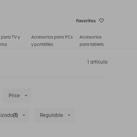
Favoritos
 para TV y
Accesorios para PCs
Accesorios
ema
y portátiles
para tablets
1 artículo
Price
lizada
(1)
Regulable