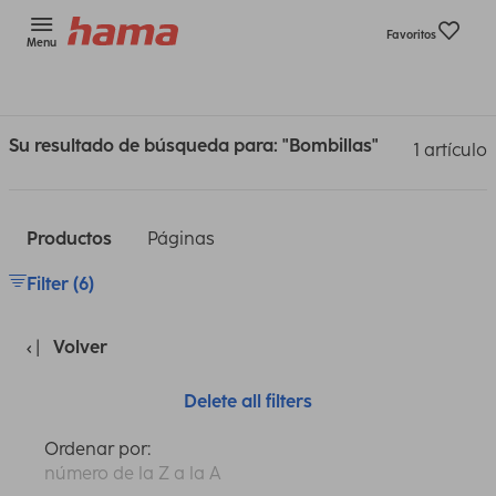
Favoritos
Menu
Su resultado de búsqueda para: "Bombillas"
1 artículo
Productos
Páginas
Filter (6)
Volver
Delete all filters
Ordenar por:
número de la Z a la A