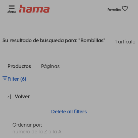
Favoritos
Menu
Su resultado de búsqueda para: "Bombillas"
1 artículo
Productos
Páginas
Filter (6)
Volver
Delete all filters
Ordenar por:
número de la Z a la A